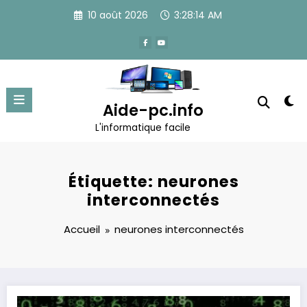
Aller
10 août 2026
3:28:14 AM
au
contenu
Aide-pc.info
L'informatique facile
Étiquette: neurones
interconnectés
Accueil
neurones interconnectés