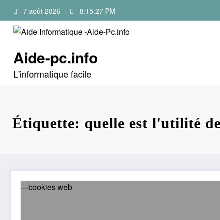
Aller
7 août 2026
8:15:28 PM
au
contenu
Aide-pc.info
L'informatique facile
Étiquette: quelle est l'utilité d